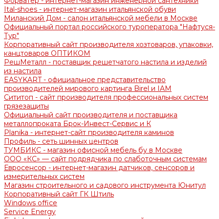
Форватер - интернет-магазин инженерной сантехники
Ital-shoes - интернет-магазин итальянской обуви
Миланский Дом - салон итальянской мебели в Москве
Официальный портал российского туроператора "Нафтуся-
Тур"
Корпоративный сайт производителя хозтоваров, упаковки,
канцтоваров ОПТИКОМ
РешМеталл - поставщик решетчатого настила и изделий
из настила
EASYKART - официальное представительство
производителей мирового картинга Birel и IAM
Сититоп - сайт производителя профессиональных систем
грязезащиты
Официальный сайт производителя и поставщика
металлопроката Брок-Инвест-Сервис и К
Planika - интернет-сайт производителя каминов
Профиль - сеть шинных центров
ТУМБИКС - магазин офисной мебель бу в Москве
ООО «КС» — сайт подрядчика по слаботочным системам
Евросенсор - интернет-магазин датчиков, сенсоров и
измерительных систем
Магазин строительного и садового инструмента Юнитул
Корпоративный сайт ГК Штиль
Windows office
Service Energy