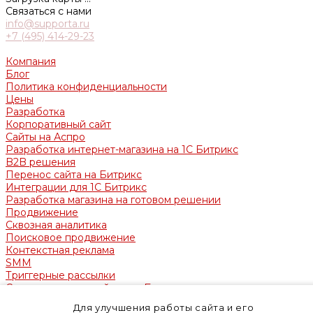
Связаться с нами
info@supporta.ru
+7 (495) 414-29-23
г. Москва, ул. Твардовского д. 8
Компания
Блог
Политика конфиденциальности
Цены
Разработка
Корпоративный сайт
Сайты на Аспро
Разработка интернет-магазина на 1С Битрикс
B2B решения
Перенос сайта на Битрикс
Интеграции для 1С Битрикс
Разработка магазина на готовом решении
Продвижение
Сквозная аналитика
Поисковое продвижение
Контекстная реклама
SMM
Триггерные рассылки
Сопровождение сайтов на Битрикс
Заказать звонок
Для улучшения работы сайта и его