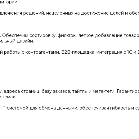
дитории.
едложения решений, нацеленных на достижение целей и об
. Обеспечим сортировку, фильтры, легкое добавление товар
ильный дизайн.
работы с контрагентами, B2B-площадка, интеграция с 1С и Б
 адреса страниц, базу заказов, тайтлы и мета-теги. Гаранти
стемах.
 IT-системой для обмена данными, обеспечивая гибкость и с