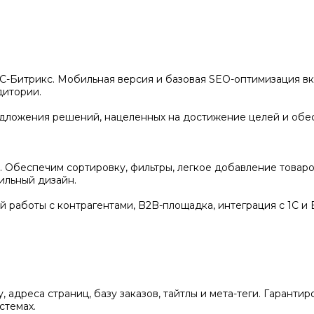
С-Битрикс. Мобильная версия и базовая SEO-оптимизация вк
дитории.
едложения решений, нацеленных на достижение целей и об
. Обеспечим сортировку, фильтры, легкое добавление товар
ильный дизайн.
работы с контрагентами, B2B-площадка, интеграция с 1С и Б
 адреса страниц, базу заказов, тайтлы и мета-теги. Гаранти
стемах.