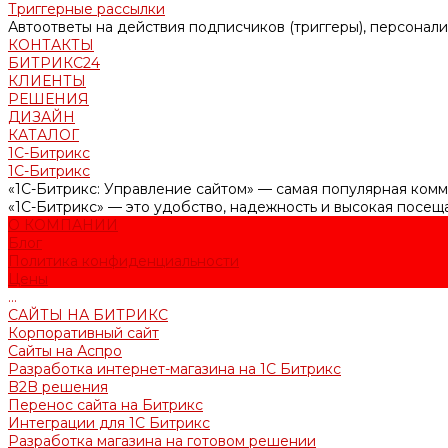
Триггерные рассылки
Автоответы на действия подписчиков (триггеры), персонали
КОНТАКТЫ
БИТРИКС24
КЛИЕНТЫ
РЕШЕНИЯ
ДИЗАЙН
КАТАЛОГ
1С-Битрикс
1С-Битрикс
«1С-Битрикс: Управление сайтом» — самая популярная комме
«1С-Битрикс» — это удобство, надежность и высокая посещ
О КОМПАНИИ
Блог
Политика конфиденциальности
Цены
...
САЙТЫ НА БИТРИКС
Корпоративный сайт
Сайты на Аспро
Разработка интернет-магазина на 1С Битрикс
B2B решения
Перенос сайта на Битрикс
Интеграции для 1С Битрикс
Разработка магазина на готовом решении