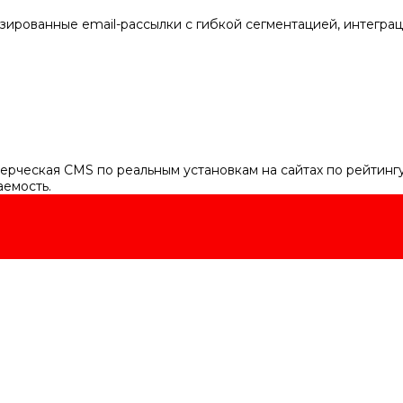
зированные email-рассылки с гибкой сегментацией, интеграц
рческая CMS по реальным установкам на сайтах по рейтингу i
аемость.