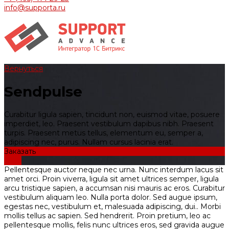
info@supporta.ru
Вернуться
Sendpulse
Curabitur ligula sapien, tincidunt non, euismod vitae, posuere
imperdiet, leo. Praesent vestibulum dapibus nibh. Praesent
turpis. Praesent metus tellus, elementum eu, semper a,
adipiscing nec, purus. Nullam cursus lacinia erat.
Заказать
Сайт
Pellentesque auctor neque nec urna. Nunc interdum lacus sit
amet orci. Proin viverra, ligula sit amet ultrices semper, ligula
arcu tristique sapien, a accumsan nisi mauris ac eros. Curabitur
vestibulum aliquam leo. Nulla porta dolor. Sed augue ipsum,
egestas nec, vestibulum et, malesuada adipiscing, dui.. Morbi
mollis tellus ac sapien. Sed hendrerit. Proin pretium, leo ac
pellentesque mollis, felis nunc ultrices eros, sed gravida augue